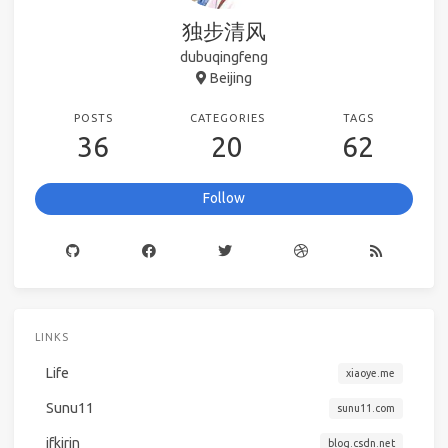
独步清风
dubuqingfeng
Beijing
POSTS
CATEGORIES
TAGS
36
20
62
Follow
LINKS
Life
xiaoye.me
Sunu11
sunu11.com
ifkirin
blog.csdn.net