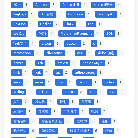
2014
1
Android
3
Android UI
1
Android安全
4
Bugtags
1
Bug管理
1
CNUTCon
1
Decompiler
1
DevOps
1
Docker
2
Linux
1
Log
1
LogCat
1
PKM
1
PreferenceFragment
1
SDL
1
Web安全
1
bitcoin
2
btc.com
2
c
1
chromebook
1
clickhouse
1
defi
1
delphi加密
1
drozer
1
eth
1
eth 2.0
1
findViewById
1
flink
1
fork
1
git
2
github pages
1
linux
1
mitm
1
olap
1
pelican
1
pyflink
1
scaling
1
schnorr
1
ubuntu
2
vps
1
xss
1
人生
2
以太坊
3
反射
1
反汇编
1
反编译
1
导航栏
1
年终总结
1
投资
2
智能合约
1
智能合约安全
1
比特币
1
注解
1
电子设计
6
知识管理
1
解魔方机器人
6
认知
1