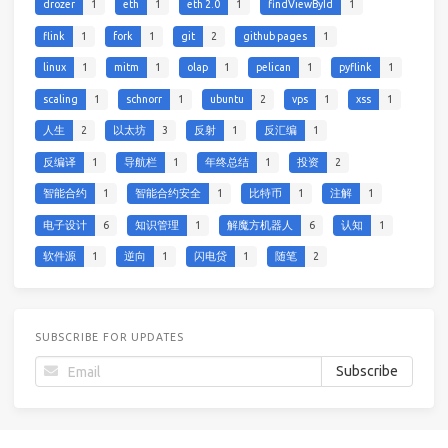
drozer
1
eth
1
eth 2.0
1
findViewById
1
flink
1
fork
1
git
2
github pages
1
linux
1
mitm
1
olap
1
pelican
1
pyflink
1
scaling
1
schnorr
1
ubuntu
2
vps
1
xss
1
人生
2
以太坊
3
反射
1
反汇编
1
反编译
1
导航栏
1
年终总结
1
投资
2
智能合约
1
智能合约安全
1
比特币
1
注解
1
电子设计
6
知识管理
1
解魔方机器人
6
认知
1
软件源
1
逆向
1
闪电贷
1
随笔
2
SUBSCRIBE FOR UPDATES