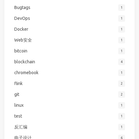
Bugtags
1
DevOps
1
Docker
1
Web安全
1
bitcoin
1
blockchain
4
chromebook
1
flink
2
git
2
linux
1
test
1
反汇编
1
电子设计
6