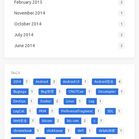
February 2015
2
November 2014
1
October 2014
1
July 2014
2
June 2014
2
TAGS
2014
1
Android
3
Android UI
1
Android安全
4
Bugtags
1
Bug管理
1
CNUTCon
1
Decompiler
1
DevOps
1
Docker
2
Linux
1
Log
1
LogCat
1
PKM
1
PreferenceFragment
1
SDL
1
Web安全
1
bitcoin
2
btc.com
2
c
1
chromebook
1
clickhouse
1
defi
1
delphi加密
1