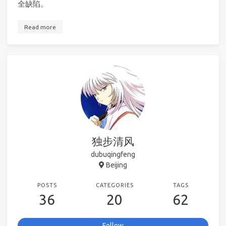
全缺陷。
Read more
独步清风
dubuqingfeng
Beijing
POSTS
CATEGORIES
TAGS
36
20
62
Follow