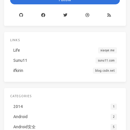
LINKS
Life
xiaoye.me
Sunu11
sunu11.com
ifkirin
blog.csdn.net
CATEGORIES
2014
1
Android
2
Android安全
5