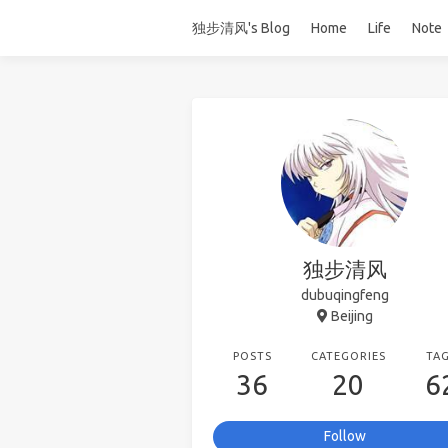
独步清风's Blog
Home
Life
Note
独步清风
dubuqingfeng
Beijing
POSTS
CATEGORIES
TA
36
20
6
Follow