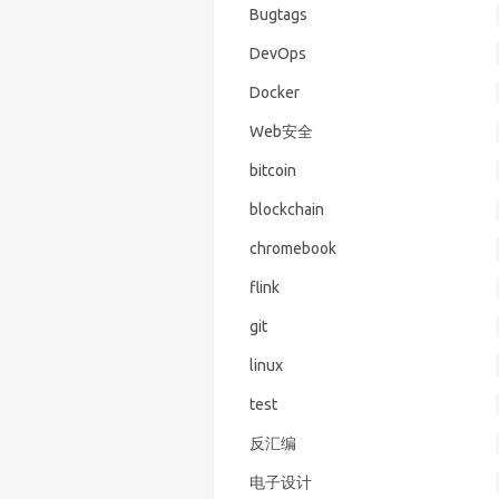
Bugtags
DevOps
Docker
Web安全
bitcoin
blockchain
chromebook
flink
git
linux
test
反汇编
电子设计