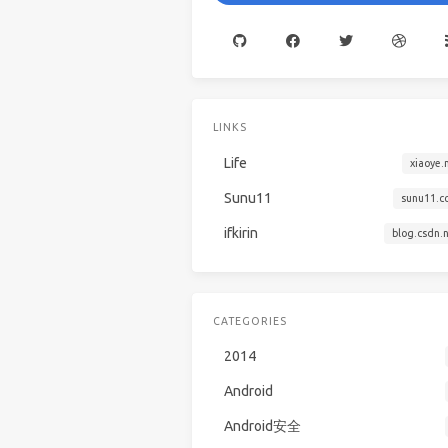
LINKS
Life
xiaoye.
Sunu11
sunu11.c
ifkirin
blog.csdn.
CATEGORIES
2014
Android
Android安全