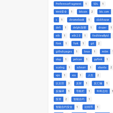
PreferenceFragment
1
SDL
1
Web安全
1
bitcoin
2
btc.com
c
1
chromebook
1
clickhouse
defi
1
delphi加密
1
drozer
1
eth
1
eth 2.0
1
findViewById
flink
1
fork
1
git
2
github pages
1
linux
1
mitm
olap
1
pelican
1
pyflink
1
scaling
1
schnorr
1
ubuntu
2
vps
1
xss
1
人生
2
以太坊
3
反射
1
反汇编
1
反编译
1
导航栏
1
年终总结
投资
2
智能合约
1
智能合约安全
1
比特币
1