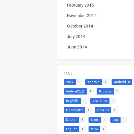
February 2015
November 2014
October 2014
July 2014
June 2014
TAGS
2014
1
Android
3
Android UI
Android安全
4
Bugtags
1
Bug管理
1
CNUTCon
1
Decompiler
1
DevOps
1
Docker
2
Linux
1
Log
1
LogCat
1
PKM
1