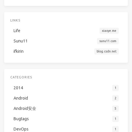
LINKS
Life
xiaoye.me
Sunu11
sunu11.com
ifkirin
blog.csdn.net
CATEGORIES
2014
1
Android
2
Android安全
5
Bugtags
1
DevOps
1