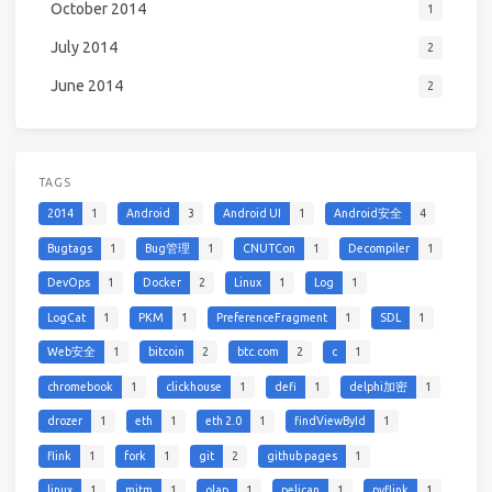
October 2014
1
July 2014
2
June 2014
2
TAGS
2014
1
Android
3
Android UI
1
Android安全
4
Bugtags
1
Bug管理
1
CNUTCon
1
Decompiler
1
DevOps
1
Docker
2
Linux
1
Log
1
LogCat
1
PKM
1
PreferenceFragment
1
SDL
1
Web安全
1
bitcoin
2
btc.com
2
c
1
chromebook
1
clickhouse
1
defi
1
delphi加密
1
drozer
1
eth
1
eth 2.0
1
findViewById
1
flink
1
fork
1
git
2
github pages
1
linux
1
mitm
1
olap
1
pelican
1
pyflink
1