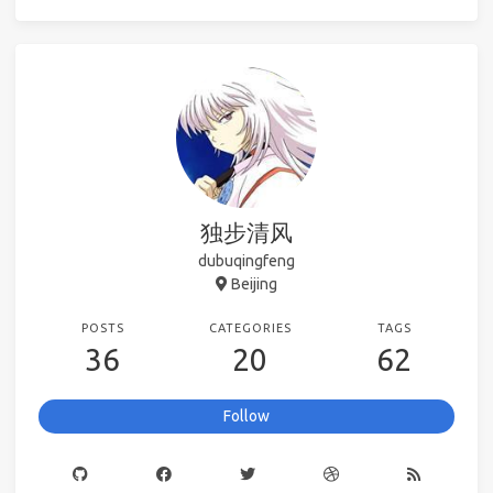
独步清风
dubuqingfeng
Beijing
POSTS
CATEGORIES
TAGS
36
20
62
Follow