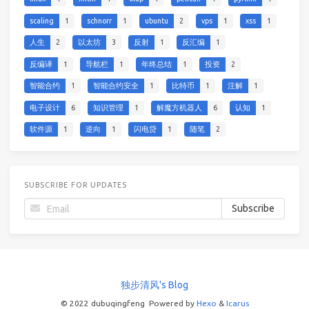
scaling
1
schnorr
1
ubuntu
2
vps
1
xss
1
人生
2
以太坊
3
反射
1
反汇编
1
反编译
1
导航栏
1
年终总结
1
投资
2
智能合约
1
智能合约安全
1
比特币
1
注解
1
电子设计
6
知识管理
1
解魔方机器人
6
认知
1
软件源
1
逆向
1
闪电贷
1
随笔
2
SUBSCRIBE FOR UPDATES
独步清风's Blog
© 2022 dubuqingfeng
Powered by
Hexo
&
Icarus