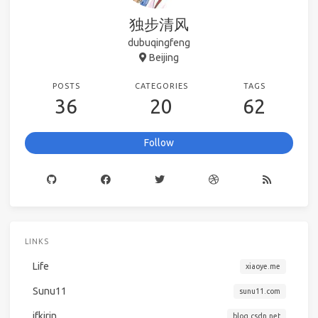
独步清风
dubuqingfeng
Beijing
POSTS
CATEGORIES
TAGS
36
20
62
Follow
LINKS
Life
xiaoye.me
Sunu11
sunu11.com
ifkirin
blog.csdn.net