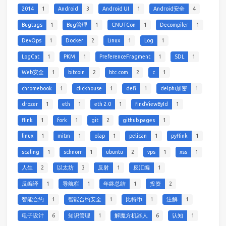
2014
1
Android
3
Android UI
1
Android安全
4
Bugtags
1
Bug管理
1
CNUTCon
1
Decompiler
1
DevOps
1
Docker
2
Linux
1
Log
1
LogCat
1
PKM
1
PreferenceFragment
1
SDL
1
Web安全
1
bitcoin
2
btc.com
2
c
1
chromebook
1
clickhouse
1
defi
1
delphi加密
1
drozer
1
eth
1
eth 2.0
1
findViewById
1
flink
1
fork
1
git
2
github pages
1
linux
1
mitm
1
olap
1
pelican
1
pyflink
1
scaling
1
schnorr
1
ubuntu
2
vps
1
xss
1
人生
2
以太坊
3
反射
1
反汇编
1
反编译
1
导航栏
1
年终总结
1
投资
2
智能合约
1
智能合约安全
1
比特币
1
注解
1
电子设计
6
知识管理
1
解魔方机器人
6
认知
1